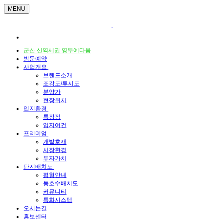
MENU
군산 신역세권 영무예다음
방문예약
사업개요
브랜드소개
조감도/투시도
분양가
현장위치
입지환경
특장점
입지여건
프리미엄
개발호재
시장환경
투자가치
단지배치도
평형안내
동호수배치도
커뮤니티
특화시스템
오시는길
홍보센터