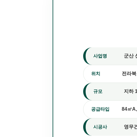
사업명
군산 
위치
전라북
규모
지하 1
공급타입
84㎡A,
시공사
영무건