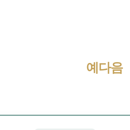
THE HERITAGE
군산의 미래가 머무는 자
군산 신역세권
예다음